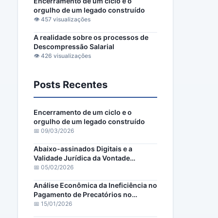
Encerramento de um ciclo e o
orgulho de um legado construído
👁️ 457 visualizações
A realidade sobre os processos de
Descompressão Salarial
👁️ 426 visualizações
Posts Recentes
Encerramento de um ciclo e o
orgulho de um legado construído
📅 09/03/2026
Abaixo-assinados Digitais e a
Validade Jurídica da Vontade
Popular
📅 05/02/2026
Análise Econômica da Ineficiência no
Pagamento de Precatórios no
Maranhão
📅 15/01/2026