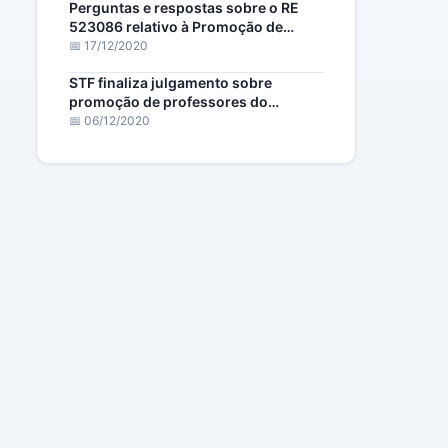
Perguntas e respostas sobre o RE
523086 relativo à Promoção de
Professores no Maranhão
📅 17/12/2020
STF finaliza julgamento sobre
promoção de professores do
Maranhão
📅 06/12/2020