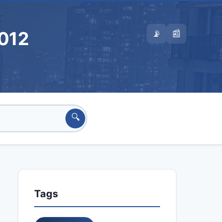
012
📡
📰
🔍
Tags