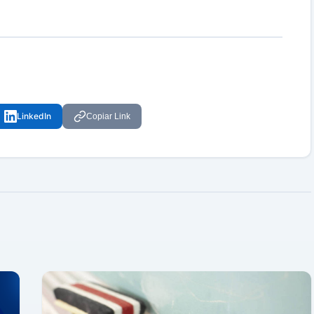
LinkedIn
Copiar Link