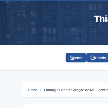
Th
Início
Galeria
Home
›
Embargos de Declaração do MPE contra