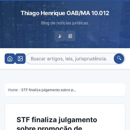
Thiago Henrique OAB/MA 10.012
Blog de notícias jurídicas.
📡
📰
🔍
Home
›
STF finaliza julgamento sobre promoção de professores do Maranhão
STF finaliza julgamento
sobre promoção de