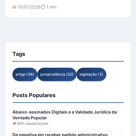
📅 15/01/2026
⏱️ 1 min
Tags
artigo (36)
jurisprudência (22)
legislação (3)
Posts Populares
Abaixo-assinados Digitais e a Validade Jurídica da
Vontade Popular
👁️ 985 visualizações
Da negativa em receber pedido administrativo