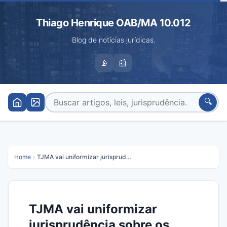
Thiago Henrique OAB/MA 10.012
Blog de notícias jurídicas.
📡
📰
🔍
Home
›
TJMA vai uniformizar jurisprudência sobre os excedentes do concurso de 2009
TJMA vai uniformizar
jurisprudência sobre os